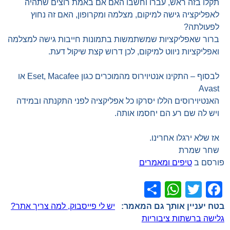
תקלו בזה ראש, עברו וחשבו האם אם באמת רוצים שתהיה
לאפליקציה גישה למיקום, מצלמה ומקרופון, האם זה נחוץ
לפעולתה?
ברור שאפליקציות שמשתמשות בתמונות חייבות גישה למצלמה
ואפליקציות ניווט למיקום, לכן דרוש קצת שיקול דעת.
לבסוף – התקינו אנטיוירוס מהמוכרים כגון Eset, Macafee או
Avast
האנטיוירוסים הללו יסרקו כל אפליקציה לפני התקנתה ובמידה
ויש לה שם רע הם יחסמו אותה.
אז שלא ירגלו אחרינו.
שחר שמרת
פורסם ב
טיפים ומאמרים
WhatsApp
Share
Facebook
Twitter
ניווט
יש לי פייסבוק, למה צריך אתר?
גלישה ברשתות ציבוריות