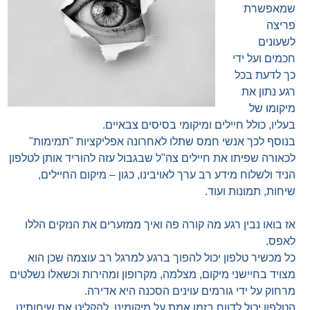
שמאפשרת
פריצה
לשעונים
חכמים ועל ידי
כך לדעת בכל
רגע נתון את
מיקומו של
בעליו, כולל חיילים ומיקומי בסיסים צבאיים.
בנוסף לכך אנשי חמס שתלו לאחרונה אפליקציות "תמימות"
לכאורה שפיתו את חיילים צה"ל שבגבול עזה להוריד אותן לטלפון
הניד ולשלוח מידע רב ערך לאויבינו, כגון – מיקום החיילים,
שיחות, תמונות ועוד.
אז בואו נבין רגע מה קורה פה ואיך ממזערים את הנזקים הללו
לאפס.
כל מכשיר טלפון יכול להפוך ברגע למרגל רב עוצמה שכן הוא
מצויד בחיישני מיקום, מצלמה, מקרופון ומהירות וכשאלו נשלטים
מרחוק על ידי גורמים עוינים הסכנה היא אדירה.
הטלפון יכול לדווח בזמן אמת על מיקומינו, להקליט את שיחותינו