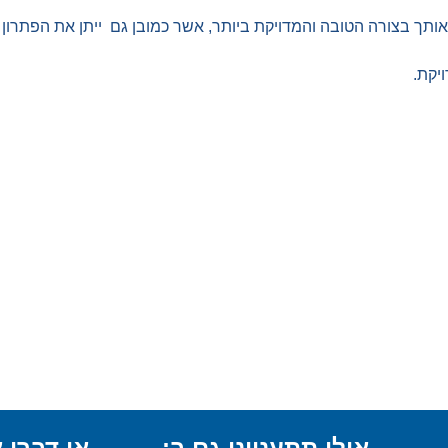
תך בצורה הטובה והמדויקת ביותר, אשר כמובן גם ייתן את הפתרון הט
יקת.
אולי תתעניינו גם ב:
או דברו א