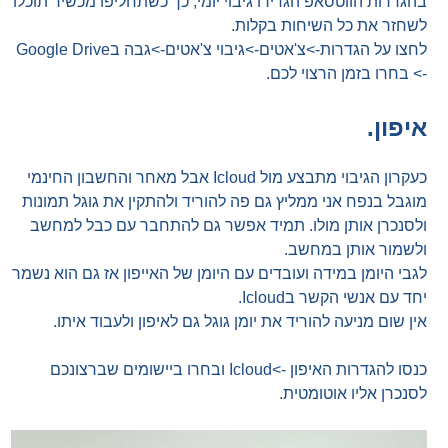
בהגדרות הווטסאפ הגדירו גיבוי יומי, כך כשתחליפו מכשיר תוכלו
לשחזר את כל השיחות בקלות.
לחצו על הגדרות->צ'אטים->גיבוי צ'אטים->גבה בGoogle Drive
-> בחרו בזמן הרצוי לכם.
איפון.
כעקרון הגיבוי מתבצע מול Icloud אבל מאחר והחשבון החינמי
מוגבל בנפח אני ממליץ גם פה להוריד ולהתקין את גוגל תמונות
ולסנכרן אותן מולו. תמיד אפשר גם להתחבר עם כבל למחשב
ולשמור אותן במחשב.
לגבי היומן במידה ועובדים עם היומן של האייפון אז גם הוא נשמר
יחד עם אנשי הקשר בIcloud.
אין שום מניעה להוריד את יומן גוגל גם לאיפון ולעבוד איתו.
כנסו להגדרות האיפון ->Icloud ובחרו ביישומים שברצונכם
לסנכרן אליו אוטומטית.