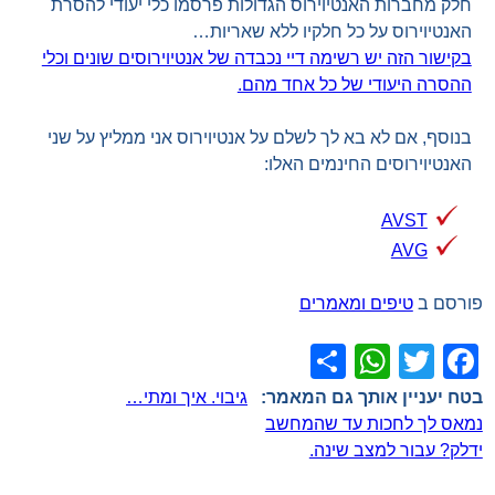
חלק מחברות האנטיוירוס הגדולות פרסמו כלי יעודי להסרת
האנטיוירוס על כל חלקיו ללא שאריות…
בקישור הזה יש רשימה דיי נכבדה של אנטיוירוסים שונים וכלי
ההסרה היעודי של כל אחד מהם.
בנוסף, אם לא בא לך לשלם על אנטיוירוס אני ממליץ על שני
האנטיוירוסים החינמים האלו:
AVST
AVG
פורסם ב
טיפים ומאמרים
WhatsApp
Share
Facebook
Twitter
ניווט
גיבוי. איך ומתי…
נמאס לך לחכות עד שהמחשב
ידלק? עבור למצב שינה.